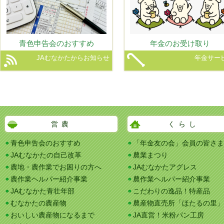
青色申告会のおすすめ
年金のお受け取り
JAむなかたからお知らせ
年金サー
営農
くらし
青色申告会のおすすめ
「年金友の会」会員の皆さま
JAむなかたの自己改革
農業まつり
農地・農作業でお困りの方へ
JAむなかたアグレス
農作業ヘルパー紹介事業
農作業ヘルパー紹介事業
JAむなかた青壮年部
こだわりの逸品！特産品
むなかたの農産物
農産物直売所「ほたるの里」
おいしい農産物になるまで
JA直営！米粉パン工房