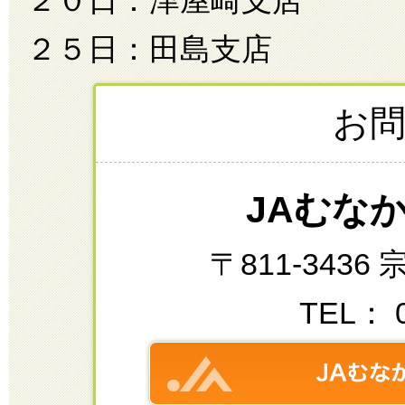
２０日：津屋崎支店
２５日：田島支店
お
JAむな
〒811-343
TEL： 0