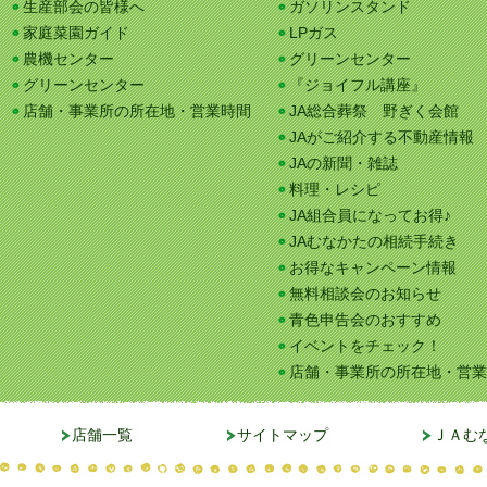
生産部会の皆様へ
ガソリンスタンド
家庭菜園ガイド
LPガス
農機センター
グリーンセンター
グリーンセンター
『ジョイフル講座』
店舗・事業所の所在地・営業時間
JA総合葬祭 野ぎく会館
JAがご紹介する不動産情報
JAの新聞・雑誌
料理・レシピ
JA組合員になってお得♪
JAむなかたの相続手続き
お得なキャンペーン情報
無料相談会のお知らせ
青色申告会のおすすめ
イベントをチェック！
店舗・事業所の所在地・営業
店舗一覧
サイトマップ
ＪＡむ