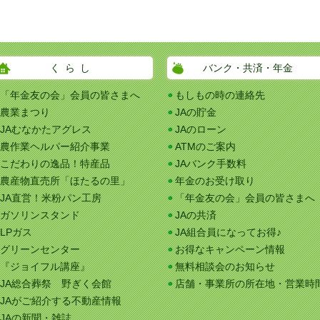
くらし
バンク・共済・年金
「年金友の会」会員の皆さまへ
もしもの時の連絡先
農業まつり
JAの貯金
JAむなかたアグレス
JAのローン
農作業ヘルパー紹介事業
ATMのご案内
こだわりの逸品！特産品
JAバンク手数料
農産物直売所「ほたるの里」
年金のお受け取り
JA直営！米粉パン工房
「年金友の会」会員の皆さまへ
ガソリンスタンド
JAの共済
LPガス
JA組合員になってお得♪
グリーンセンター
お得なキャンペーン情報
『ジョイフル講座』
無料相談会のお知らせ
JA総合葬祭 野ぎく会館
店舗・事業所の所在地・営業時
JAがご紹介する不動産情報
JAの新聞・雑誌