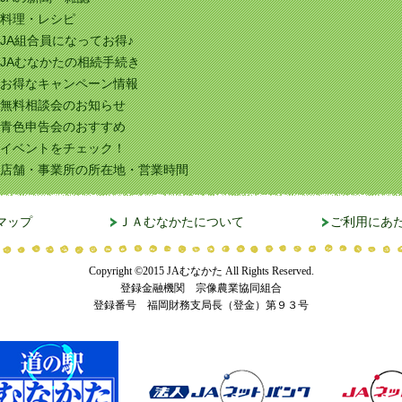
料理・レシピ
JA組合員になってお得♪
JAむなかたの相続手続き
お得なキャンペーン情報
無料相談会のお知らせ
青色申告会のおすすめ
イベントをチェック！
店舗・事業所の所在地・営業時間
マップ
ＪＡむなかたについて
ご利用にあ
Copyright ©2015 JAむなかた All Rights Reserved.
登録金融機関 宗像農業協同組合
登録番号 福岡財務支局長（登金）第９３号