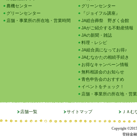
農機センター
グリーンセンター
グリーンセンター
『ジョイフル講座』
店舗・事業所の所在地・営業時間
JA総合葬祭 野ぎく会館
JAがご紹介する不動産情報
JAの新聞・雑誌
料理・レシピ
JA組合員になってお得♪
JAむなかたの相続手続き
お得なキャンペーン情報
無料相談会のお知らせ
青色申告会のおすすめ
イベントをチェック！
店舗・事業所の所在地・営業
店舗一覧
サイトマップ
ＪＡむ
Copyright ©201
登録金融