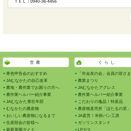
ＴＥＬ：0940-36-4456
営農
くらし
青色申告会のおすすめ
「年金友の会」会員の皆さま
JAむなかたの自己改革
農業まつり
農地・農作業でお困りの方へ
JAむなかたアグレス
農作業ヘルパー紹介事業
農作業ヘルパー紹介事業
JAむなかた青壮年部
こだわりの逸品！特産品
むなかたの農産物
農産物直売所「ほたるの里」
おいしい農産物になるまで
JA直営！米粉パン工房
生産部会の皆様へ
ガソリンスタンド
家庭菜園ガイド
LPガス