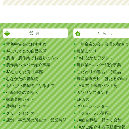
営農
くらし
青色申告会のおすすめ
「年金友の会」会員の皆さま
JAむなかたの自己改革
農業まつり
農地・農作業でお困りの方へ
JAむなかたアグレス
農作業ヘルパー紹介事業
農作業ヘルパー紹介事業
JAむなかた青壮年部
こだわりの逸品！特産品
むなかたの農産物
農産物直売所「ほたるの里」
おいしい農産物になるまで
JA直営！米粉パン工房
生産部会の皆様へ
ガソリンスタンド
家庭菜園ガイド
LPガス
農機センター
グリーンセンター
グリーンセンター
『ジョイフル講座』
店舗・事業所の所在地・営業時間
JA総合葬祭 野ぎく会館
JAがご紹介する不動産情報