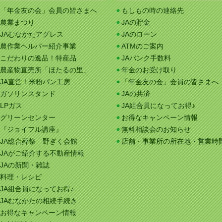
「年金友の会」会員の皆さまへ
もしもの時の連絡先
農業まつり
JAの貯金
JAむなかたアグレス
JAのローン
農作業ヘルパー紹介事業
ATMのご案内
こだわりの逸品！特産品
JAバンク手数料
農産物直売所「ほたるの里」
年金のお受け取り
JA直営！米粉パン工房
「年金友の会」会員の皆さまへ
ガソリンスタンド
JAの共済
LPガス
JA組合員になってお得♪
グリーンセンター
お得なキャンペーン情報
『ジョイフル講座』
無料相談会のお知らせ
JA総合葬祭 野ぎく会館
店舗・事業所の所在地・営業時
JAがご紹介する不動産情報
JAの新聞・雑誌
料理・レシピ
JA組合員になってお得♪
JAむなかたの相続手続き
お得なキャンペーン情報