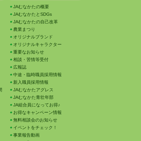
JAむなかたの概要
JAむなかたとSDGs
JAむなかたの自己改革
農業まつり
オリジナルブランド
オリジナルキャラクター
重要なお知らせ
相談・苦情等受付
広報誌
中途・臨時職員採用情報
新入職員採用情報
間
JAむなかたアグレス
JAむなかた青壮年部
JA組合員になってお得♪
お得なキャンペーン情報
無料相談会のお知らせ
イベントをチェック！
事業報告動画