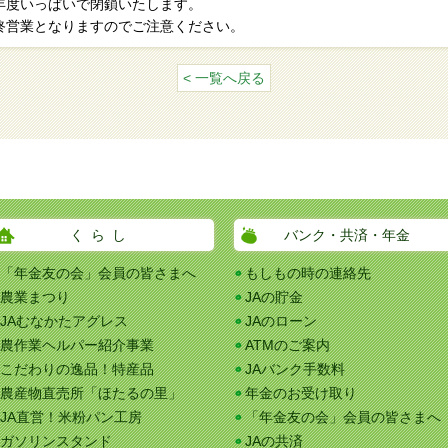
年度いっぱいで閉鎖いたします。
営業となりますのでご注意ください。
< 一覧へ戻る
くらし
バンク・共済・年金
「年金友の会」会員の皆さまへ
もしもの時の連絡先
農業まつり
JAの貯金
JAむなかたアグレス
JAのローン
農作業ヘルパー紹介事業
ATMのご案内
こだわりの逸品！特産品
JAバンク手数料
農産物直売所「ほたるの里」
年金のお受け取り
JA直営！米粉パン工房
「年金友の会」会員の皆さまへ
ガソリンスタンド
JAの共済