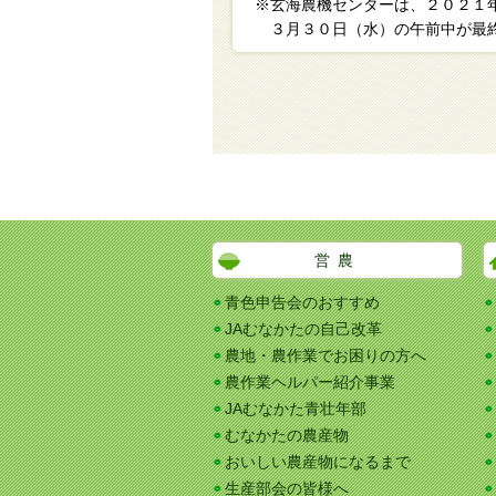
※玄海農機センターは、２０２１
３月３０日（水）の午前中が最終
営農
青色申告会のおすすめ
JAむなかたの自己改革
農地・農作業でお困りの方へ
農作業ヘルパー紹介事業
JAむなかた青壮年部
むなかたの農産物
おいしい農産物になるまで
生産部会の皆様へ