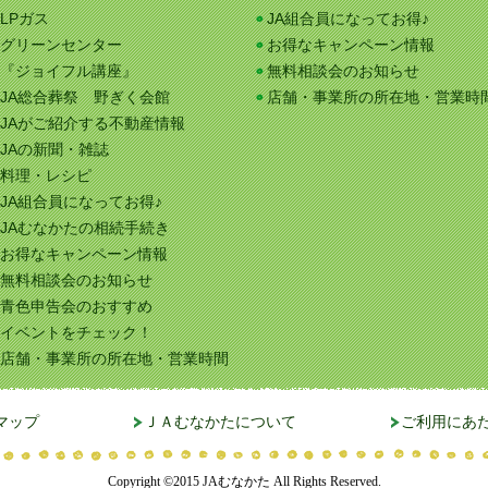
LPガス
JA組合員になってお得♪
グリーンセンター
お得なキャンペーン情報
『ジョイフル講座』
無料相談会のお知らせ
JA総合葬祭 野ぎく会館
店舗・事業所の所在地・営業時
JAがご紹介する不動産情報
JAの新聞・雑誌
料理・レシピ
JA組合員になってお得♪
JAむなかたの相続手続き
お得なキャンペーン情報
無料相談会のお知らせ
青色申告会のおすすめ
イベントをチェック！
店舗・事業所の所在地・営業時間
マップ
ＪＡむなかたについて
ご利用にあ
Copyright ©2015 JAむなかた All Rights Reserved.