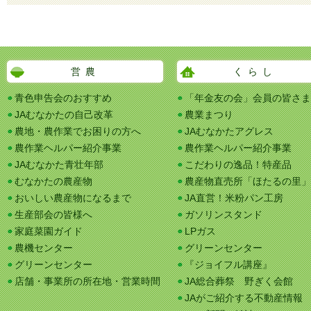
営農
くらし
青色申告会のおすすめ
「年金友の会」会員の皆さま
JAむなかたの自己改革
農業まつり
農地・農作業でお困りの方へ
JAむなかたアグレス
農作業ヘルパー紹介事業
農作業ヘルパー紹介事業
JAむなかた青壮年部
こだわりの逸品！特産品
むなかたの農産物
農産物直売所「ほたるの里」
おいしい農産物になるまで
JA直営！米粉パン工房
生産部会の皆様へ
ガソリンスタンド
家庭菜園ガイド
LPガス
農機センター
グリーンセンター
グリーンセンター
『ジョイフル講座』
店舗・事業所の所在地・営業時間
JA総合葬祭 野ぎく会館
JAがご紹介する不動産情報