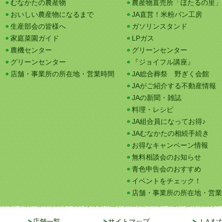
むなかたの農産物
農産物直売所「ほたるの里」
おいしい農産物になるまで
JA直営！米粉パン工房
生産部会の皆様へ
ガソリンスタンド
家庭菜園ガイド
LPガス
農機センター
グリーンセンター
グリーンセンター
『ジョイフル講座』
店舗・事業所の所在地・営業時間
JA総合葬祭 野ぎく会館
JAがご紹介する不動産情報
JAの新聞・雑誌
料理・レシピ
JA組合員になってお得♪
JAむなかたの相続手続き
お得なキャンペーン情報
無料相談会のお知らせ
青色申告会のおすすめ
イベントをチェック！
店舗・事業所の所在地・営業
店舗一覧
サイトマップ
ＪＡむ