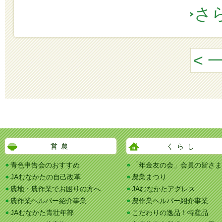
さ
< 
営農
くらし
青色申告会のおすすめ
「年金友の会」会員の皆さま
JAむなかたの自己改革
農業まつり
農地・農作業でお困りの方へ
JAむなかたアグレス
農作業ヘルパー紹介事業
農作業ヘルパー紹介事業
JAむなかた青壮年部
こだわりの逸品！特産品