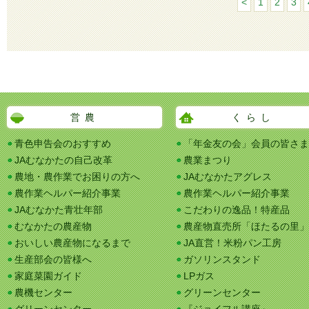
<
1
2
3
営農
くらし
青色申告会のおすすめ
「年金友の会」会員の皆さま
JAむなかたの自己改革
農業まつり
農地・農作業でお困りの方へ
JAむなかたアグレス
農作業ヘルパー紹介事業
農作業ヘルパー紹介事業
JAむなかた青壮年部
こだわりの逸品！特産品
むなかたの農産物
農産物直売所「ほたるの里」
おいしい農産物になるまで
JA直営！米粉パン工房
生産部会の皆様へ
ガソリンスタンド
家庭菜園ガイド
LPガス
農機センター
グリーンセンター