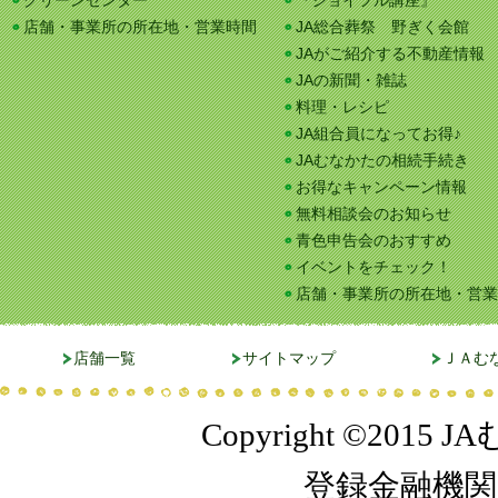
グリーンセンター
『ジョイフル講座』
店舗・事業所の所在地・営業時間
JA総合葬祭 野ぎく会館
JAがご紹介する不動産情報
JAの新聞・雑誌
料理・レシピ
JA組合員になってお得♪
JAむなかたの相続手続き
お得なキャンペーン情報
無料相談会のお知らせ
青色申告会のおすすめ
イベントをチェック！
店舗・事業所の所在地・営業
店舗一覧
サイトマップ
ＪＡむ
Copyright ©2015 JA
登録金融機関