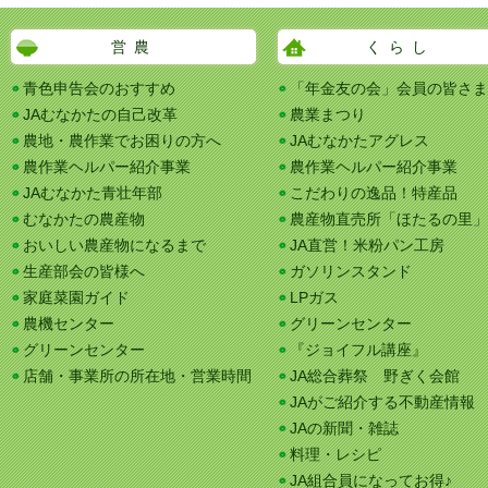
営農
くらし
青色申告会のおすすめ
「年金友の会」会員の皆さま
JAむなかたの自己改革
農業まつり
農地・農作業でお困りの方へ
JAむなかたアグレス
農作業ヘルパー紹介事業
農作業ヘルパー紹介事業
JAむなかた青壮年部
こだわりの逸品！特産品
むなかたの農産物
農産物直売所「ほたるの里」
おいしい農産物になるまで
JA直営！米粉パン工房
生産部会の皆様へ
ガソリンスタンド
家庭菜園ガイド
LPガス
農機センター
グリーンセンター
グリーンセンター
『ジョイフル講座』
店舗・事業所の所在地・営業時間
JA総合葬祭 野ぎく会館
JAがご紹介する不動産情報
JAの新聞・雑誌
料理・レシピ
JA組合員になってお得♪