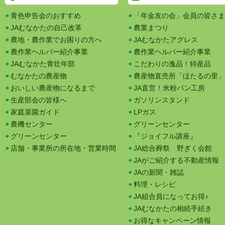
青色申告会のおすすめ
「年金友の会」会員の皆さま
JAむなかたの自己改革
農業まつり
農地・農作業でお困りの方へ
JAむなかたアグレス
農作業ヘルパー紹介事業
農作業ヘルパー紹介事業
JAむなかた青壮年部
こだわりの逸品！特産品
むなかたの農産物
農産物直売所「ほたるの里」
おいしい農産物になるまで
JA直営！米粉パン工房
生産部会の皆様へ
ガソリンスタンド
家庭菜園ガイド
LPガス
農機センター
グリーンセンター
グリーンセンター
『ジョイフル講座』
店舗・事業所の所在地・営業時間
JA総合葬祭 野ぎく会館
JAがご紹介する不動産情報
JAの新聞・雑誌
料理・レシピ
JA組合員になってお得♪
JAむなかたの相続手続き
お得なキャンペーン情報