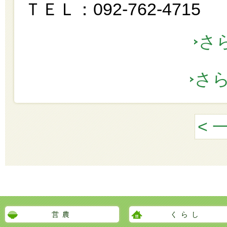
ＴＥＬ：092-762-4715
さ
さ
< 
営農
くらし