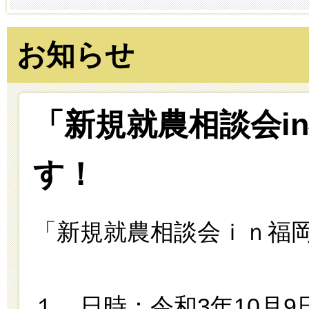
お知らせ
「新規就農相談会i
す！
「新規就農相談会ｉｎ福
１．日時：令和3年10月9