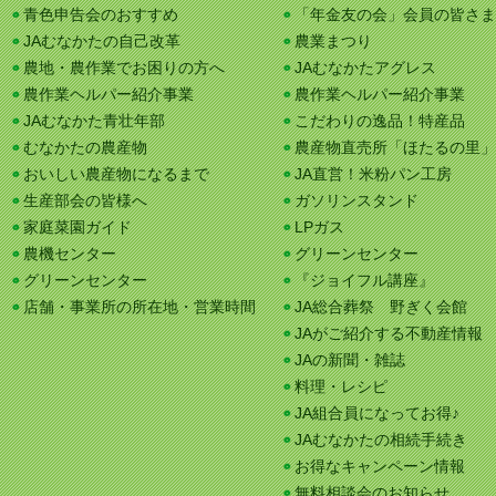
青色申告会のおすすめ
「年金友の会」会員の皆さま
JAむなかたの自己改革
農業まつり
農地・農作業でお困りの方へ
JAむなかたアグレス
農作業ヘルパー紹介事業
農作業ヘルパー紹介事業
JAむなかた青壮年部
こだわりの逸品！特産品
むなかたの農産物
農産物直売所「ほたるの里」
おいしい農産物になるまで
JA直営！米粉パン工房
生産部会の皆様へ
ガソリンスタンド
家庭菜園ガイド
LPガス
農機センター
グリーンセンター
グリーンセンター
『ジョイフル講座』
店舗・事業所の所在地・営業時間
JA総合葬祭 野ぎく会館
JAがご紹介する不動産情報
JAの新聞・雑誌
料理・レシピ
JA組合員になってお得♪
JAむなかたの相続手続き
お得なキャンペーン情報
無料相談会のお知らせ