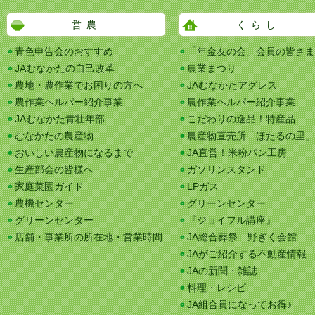
営農
くらし
青色申告会のおすすめ
「年金友の会」会員の皆さま
JAむなかたの自己改革
農業まつり
農地・農作業でお困りの方へ
JAむなかたアグレス
農作業ヘルパー紹介事業
農作業ヘルパー紹介事業
JAむなかた青壮年部
こだわりの逸品！特産品
むなかたの農産物
農産物直売所「ほたるの里」
おいしい農産物になるまで
JA直営！米粉パン工房
生産部会の皆様へ
ガソリンスタンド
家庭菜園ガイド
LPガス
農機センター
グリーンセンター
グリーンセンター
『ジョイフル講座』
店舗・事業所の所在地・営業時間
JA総合葬祭 野ぎく会館
JAがご紹介する不動産情報
JAの新聞・雑誌
料理・レシピ
JA組合員になってお得♪