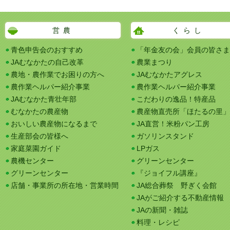
営農
くらし
青色申告会のおすすめ
「年金友の会」会員の皆さま
JAむなかたの自己改革
農業まつり
農地・農作業でお困りの方へ
JAむなかたアグレス
農作業ヘルパー紹介事業
農作業ヘルパー紹介事業
JAむなかた青壮年部
こだわりの逸品！特産品
むなかたの農産物
農産物直売所「ほたるの里」
おいしい農産物になるまで
JA直営！米粉パン工房
生産部会の皆様へ
ガソリンスタンド
家庭菜園ガイド
LPガス
農機センター
グリーンセンター
グリーンセンター
『ジョイフル講座』
店舗・事業所の所在地・営業時間
JA総合葬祭 野ぎく会館
JAがご紹介する不動産情報
JAの新聞・雑誌
料理・レシピ