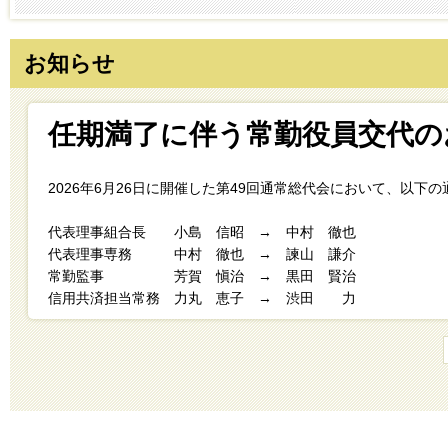
お知らせ
任期満了に伴う常勤役員交代の
2026年6月26日に開催した第49回通常総代会において、以
代表理事組合長 小島 信昭 → 中村 徹也
代表理事専務 中村 徹也 → 諫山 謙介
常勤監事 芳賀 愼治 → 黒田 賢治
信用共済担当常務 力丸 恵子 → 渋田 力