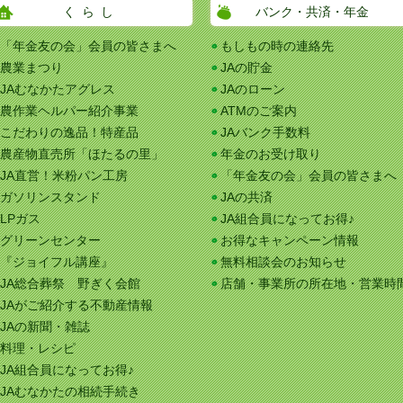
くらし
バンク・共済・年金
「年金友の会」会員の皆さまへ
もしもの時の連絡先
農業まつり
JAの貯金
JAむなかたアグレス
JAのローン
農作業ヘルパー紹介事業
ATMのご案内
こだわりの逸品！特産品
JAバンク手数料
農産物直売所「ほたるの里」
年金のお受け取り
JA直営！米粉パン工房
「年金友の会」会員の皆さまへ
ガソリンスタンド
JAの共済
LPガス
JA組合員になってお得♪
グリーンセンター
お得なキャンペーン情報
『ジョイフル講座』
無料相談会のお知らせ
JA総合葬祭 野ぎく会館
店舗・事業所の所在地・営業時
JAがご紹介する不動産情報
JAの新聞・雑誌
料理・レシピ
JA組合員になってお得♪
JAむなかたの相続手続き