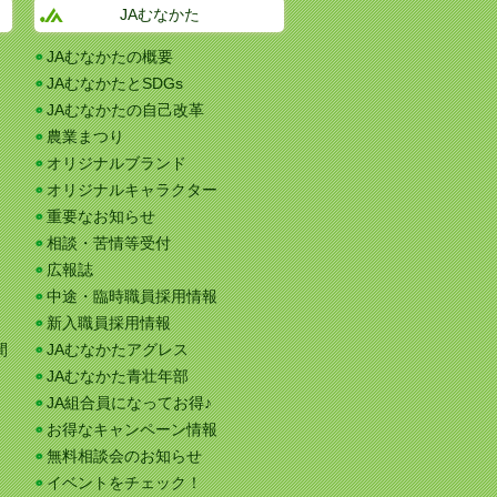
JAむなかた
JAむなかたの概要
JAむなかたとSDGs
JAむなかたの自己改革
農業まつり
オリジナルブランド
オリジナルキャラクター
重要なお知らせ
相談・苦情等受付
広報誌
中途・臨時職員採用情報
新入職員採用情報
間
JAむなかたアグレス
JAむなかた青壮年部
JA組合員になってお得♪
お得なキャンペーン情報
無料相談会のお知らせ
イベントをチェック！