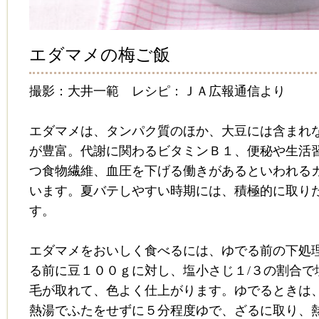
エダマメの梅ご飯
撮影：大井一範 レシピ：ＪＡ広報通信より
エダマメは、タンパク質のほか、大豆には含まれ
が豊富。代謝に関わるビタミンＢ１、便秘や生活
つ食物繊維、血圧を下げる働きがあるといわれる
います。夏バテしやすい時期には、積極的に取り
す。
エダマメをおいしく食べるには、ゆでる前の下処
る前に豆１００ｇに対し、塩小さじ１/３の割合で
毛が取れて、色よく仕上がります。ゆでるときは
熱湯でふたをせずに５分程度ゆで、ざるに取り、