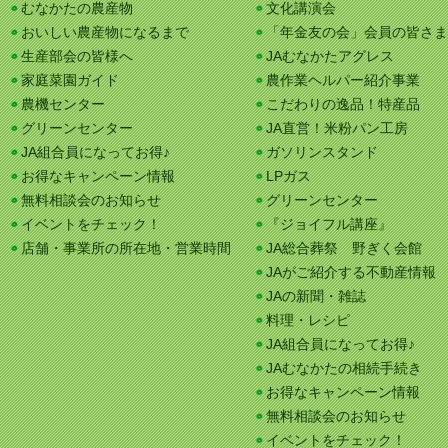
むなかたの農産物
文化講演会
おいしい農産物になるまで
「年金友の会」会員の皆さま
生産部会の皆様へ
JAむなかたアグレス
家庭菜園ガイド
農作業ヘルパー紹介事業
農機センター
こだわりの逸品！特産品
グリーンセンター
JA直営！米粉パン工房
JA組合員になってお得♪
ガソリンスタンド
お得なキャンペーン情報
LPガス
無料相談会のお知らせ
グリーンセンター
イベントをチェック！
『ジョイフル講座』
店舗・事業所の所在地・営業時間
JA総合葬祭 野ぎく会館
JAがご紹介する不動産情報
JAの新聞・雑誌
料理・レシピ
JA組合員になってお得♪
JAむなかたの相続手続き
お得なキャンペーン情報
無料相談会のお知らせ
イベントをチェック！