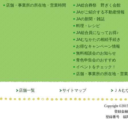
店舗・事業所の所在地・営業時間
JA総合葬祭 野ぎく会館
JAがご紹介する不動産情報
JAの新聞・雑誌
料理・レシピ
JA組合員になってお得♪
JAむなかたの相続手続き
お得なキャンペーン情報
無料相談会のお知らせ
青色申告会のおすすめ
イベントをチェック！
店舗・事業所の所在地・営業
店舗一覧
サイトマップ
ＪＡむ
Copyright ©201
登録金融
登録番号 福