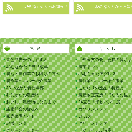
JAむなかたからお知らせ
JAむなかたからお知
営農
くらし
青色申告会のおすすめ
「年金友の会」会員の皆さま
JAむなかたの自己改革
農業まつり
農地・農作業でお困りの方へ
JAむなかたアグレス
農作業ヘルパー紹介事業
農作業ヘルパー紹介事業
JAむなかた青壮年部
こだわりの逸品！特産品
むなかたの農産物
農産物直売所「ほたるの里」
おいしい農産物になるまで
JA直営！米粉パン工房
生産部会の皆様へ
ガソリンスタンド
家庭菜園ガイド
LPガス
農機センター
グリーンセンター
グリーンセンター
『ジョイフル講座』