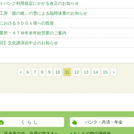
トバンク利用規定にかかる改正のお知らせ
工房「姫の穂」の雪による臨時休業のお知らせ
におけるＳＤＧｓ債への投資
業所・ＡＴＭ年末年始営業のご案内
回】文化講演会中止のお知らせ
<
6
7
8
9
10
11
12
13
14
15
>
くらし
バンク・共済・年金
「年金友の会」会員の皆さまへ
もしもの時の連絡先