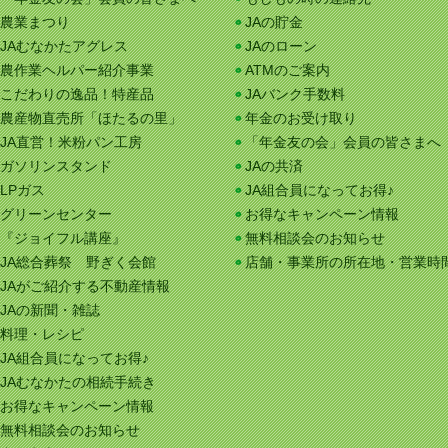
農業まつり
JAの貯金
JAむなかたアグレス
JAのローン
農作業ヘルパー紹介事業
ATMのご案内
こだわりの逸品！特産品
JAバンク手数料
農産物直売所「ほたるの里」
年金のお受け取り
JA直営！米粉パン工房
「年金友の会」会員の皆さまへ
ガソリンスタンド
JAの共済
LPガス
JA組合員になってお得♪
グリーンセンター
お得なキャンペーン情報
『ジョイフル講座』
無料相談会のお知らせ
JA総合葬祭 野ぎく会館
店舗・事業所の所在地・営業時
JAがご紹介する不動産情報
JAの新聞・雑誌
料理・レシピ
JA組合員になってお得♪
JAむなかたの相続手続き
お得なキャンペーン情報
無料相談会のお知らせ