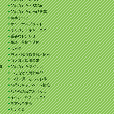
JAむなかたとSDGs
JAむなかたの自己改革
農業まつり
オリジナルブランド
オリジナルキャラクター
重要なお知らせ
相談・苦情等受付
広報誌
中途・臨時職員採用情報
新入職員採用情報
間
JAむなかたアグレス
JAむなかた青壮年部
JA組合員になってお得♪
お得なキャンペーン情報
無料相談会のお知らせ
イベントをチェック！
事業報告動画
リンク集