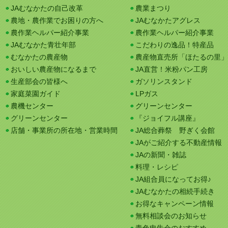
JAむなかたの自己改革
農業まつり
農地・農作業でお困りの方へ
JAむなかたアグレス
農作業ヘルパー紹介事業
農作業ヘルパー紹介事業
JAむなかた青壮年部
こだわりの逸品！特産品
むなかたの農産物
農産物直売所「ほたるの里」
おいしい農産物になるまで
JA直営！米粉パン工房
生産部会の皆様へ
ガソリンスタンド
家庭菜園ガイド
LPガス
農機センター
グリーンセンター
グリーンセンター
『ジョイフル講座』
店舗・事業所の所在地・営業時間
JA総合葬祭 野ぎく会館
JAがご紹介する不動産情報
JAの新聞・雑誌
料理・レシピ
JA組合員になってお得♪
JAむなかたの相続手続き
お得なキャンペーン情報
無料相談会のお知らせ