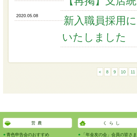
【再掲】支店
2020.05.08
新入職員採用
いたしました
<
8
9
10
11
営農
くらし
青色申告会のおすすめ
「年金友の会」会員の皆さま