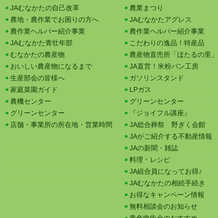
JAむなかたの自己改革
農業まつり
農地・農作業でお困りの方へ
JAむなかたアグレス
農作業ヘルパー紹介事業
農作業ヘルパー紹介事業
JAむなかた青壮年部
こだわりの逸品！特産品
むなかたの農産物
農産物直売所「ほたるの里」
おいしい農産物になるまで
JA直営！米粉パン工房
生産部会の皆様へ
ガソリンスタンド
家庭菜園ガイド
LPガス
農機センター
グリーンセンター
グリーンセンター
『ジョイフル講座』
店舗・事業所の所在地・営業時間
JA総合葬祭 野ぎく会館
JAがご紹介する不動産情報
JAの新聞・雑誌
料理・レシピ
JA組合員になってお得♪
JAむなかたの相続手続き
お得なキャンペーン情報
無料相談会のお知らせ