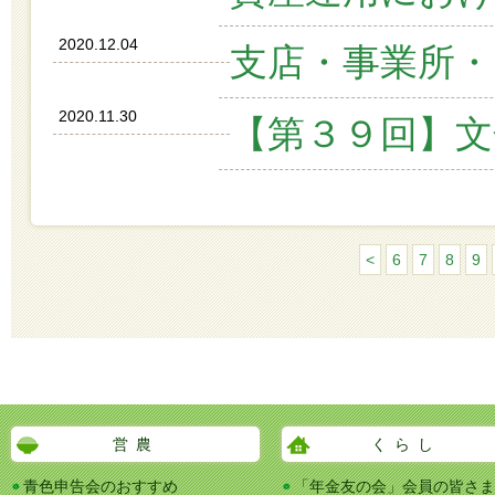
2020.12.04
支店・事業所・
2020.11.30
【第３９回】文
<
6
7
8
9
営農
くらし
青色申告会のおすすめ
「年金友の会」会員の皆さま